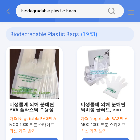
Biodegradable Plastic Bags
(1953)
미생물에 의해 분해된
미생물에 의해 분해된
PVA 플라스틱 수용성
퇴비성 글러브, eco 우
조끼 핸들 봉투,
호적 제품 미생물에 의
가격:
Negotiable BAGPLASTICS@YAHOO.COM
가격:
Negotiable BAGPLASTICS@YAHOO.COM
COMPOSTALE
해 분해된 퇴비성 플라
MOQ:
1000 부분 스카이프 : 마이데아르닐
MOQ:
1000 부분 스카이프 : 마이데아르닐
PLA+PBAT은
스틱 버릴 수 있는 투명
FIRNEDLY 감자녹말 녹
한 글러브
최신 가격 받기
최신 가격 받기
말 ECO를 작은 알로 만