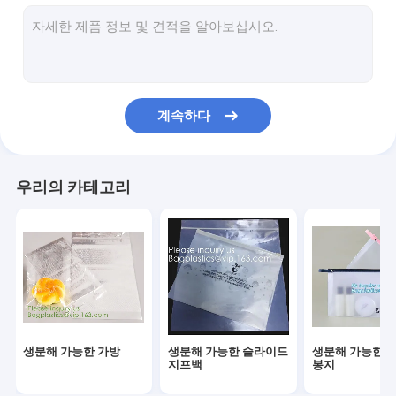
미생물에 의해 분해된 빨래 자루
콤포스트 할 수 있는 옥수수 매료 봉지
친환경 식탁용품 저녁용품
계속하다
식품 포장 공급
산업용 포장품
우리의 카테고리
정원 용품 용품
재사용 가능한 지속 가능한 가방
의학적이 소비재의
자동차용 소모품
생분해 가능한 가방
생분해 가능한 슬라이드
생분해 가능한 
크래프트 가방 종이 상자
지프백
봉지