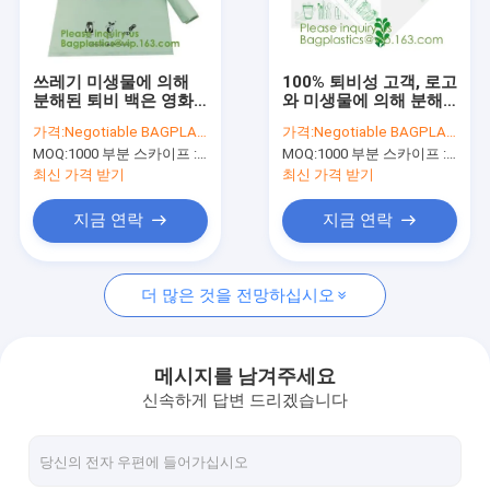
공장 여행
품질 관리
쓰레기 미생물에 의해
100% 퇴비성 고객, 로고
분해된 퇴비 백은 영화
와 미생물에 의해 분해
연락주세요
버릴 수 있는 전기에 비
된 핸들 핸디 캐리어
가격:
Negotiable BAGPLASTICS@YAHOO.COM
가격:
Negotiable BAGPLASTICS@YAHOO.COM
료를 줍니다
Eco 전기 녹말 식물 미
MOQ:
1000 부분 스카이프 : 마이데아르닐
MOQ:
1000 부분 스카이프 : 마이데아르닐
생물에 의해 분해된 티
인용문을 요구하세요
셔츠 가방
최신 가격 받기
최신 가격 받기
지금 연락
지금 연락
생분해 가능한 가방
더 많은 것을 전망하십시오
생분해 가능한 슬라이드 지프백
생분해 가능한 화장품 봉지
메시지를 남겨주세요
신속하게 답변 드리겠습니다
생물 분해 가능한 메일 봉지
미생물에 의해 분해된 쇼핑 가방