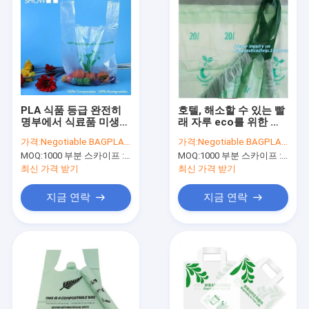
PLA 식품 등급 완전히
호텔, 해소할 수 있는 빨
명부에서 식료품 미생물
래 자루 eco를 위한 고
에 의해 분해된 퇴비 백
객 도매 옥수수 전분 미
가격:
Negotiable BAGPLASTICS@YAHOO.COM
가격:
Negotiable BAGPLASTICS@YAHOO.COM
생물에 의해 분해된 퇴
MOQ:
1000 부분 스카이프 : 마이데아르닐
MOQ:
1000 부분 스카이프 : 마이데아르닐
비성 eco 우호적 빨래
자루
최신 가격 받기
최신 가격 받기
지금 연락
지금 연락
집
제품
우리에 대하여