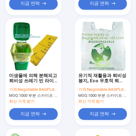
듭니다
지금 연락
지금 연락
미생물에 의해 분해되고
유기적 재활용과 퇴비성
퇴비성 쓰레기 빈 라이
봉지, Eco 우호적 퇴비
너, 명부 위의 부엌 빈 라
성, 퇴비성 생물 기반 플
가격:
Negotiable BAGPLASTICS@YAHOO.COM
가격:
Negotiable BAGPLASTICS@YAHOO.COM
이너 퇴비성 평평한 쓰
라스틱 트시르트 봉지
MOQ:
1000 부분 스카이프 : 마이데아르닐
MOQ:
1000 부분 스카이프 : 마이데아르닐
레기 가방, rol에서 빈 라
바게아세 백플라스티
이너
최신 가격 받기
최신 가격 받기
지금 연락
지금 연락