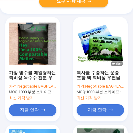
요구 사항 제공
가방 방수를 메일링하는
특사를 수송하는 운송
퇴비성 옥수수 전분 우
포장 백 퇴비성 우편물
편남 미생물에 의해 분
발송자 우편 요금 손가
가격:
Negotiable BAGPLASTICS@YAHOO.COM
가격:
Negotiable BAGPLASTICS@YAHOO.COM
해된 Eco 봉투 포스탈은
방 플라스틱 엔벨로프
MOQ:
1000 부분 스카이프 : 마이데아르닐
MOQ:
1000 부분 스카이프 : 마이데아르닐
특사 가방을 자체 봉합
합니다
최신 가격 받기
최신 가격 받기
지금 연락
지금 연락