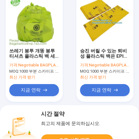
쓰레기 봉투 개똥 봉투
승진 버릴 수 있는 퇴비
티셔츠 플라스틱 백 세
성 플라스틱 백은 EPI
탁물은 쓰레기 가방 기
D2W PLA 옥수수 전분
가격:
Negotiable BAGPLASTICS@YAHOO.COM
가격:
Negotiable BAGPLASTICS@YAHOO.COM
저귀 누 제품 가방 다이
을 특화했습니다
MOQ:
1000 부분 스카이프 : 마이데아르닐
MOQ:
1000 부분 스카이프 : 마이데아르닐
컷 / 고리 손잡이 봉투
Dr 자루에 넣습니다
최신 가격 받기
최신 가격 받기
지금 연락
지금 연락
시간 절약
최고의 제품에 문의하십시오.