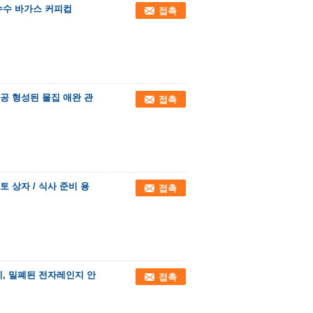
수수 바가스 커피컵
접촉
진공 형성된 물집 애완 관
접촉
토 상자 / 식사 준비 용
접촉
기, 밀폐된 전자레인지 안
접촉