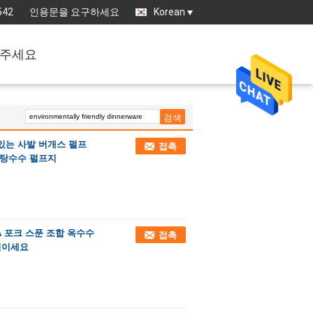
542
인용문을 요구하세요
Korean
주세요
있는 사발 버개스 펄프
접촉
사탕수수 펄프지
LA 포크 스푼 조합 옥수수
접촉
직이세요