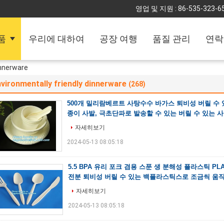
영업 및 지원 :
86-535-323-6
품
우리에 대하여
공장 여행
품질 관리
연락
innerware
vironmentally friendly dinnerware
(268)
500개 밀리람베르트 사탕수수 바가스 퇴비성 버릴 수 
종이 사발, 극초단파로 발송할 수 있는 버릴 수 있는 
자세히보기
2024-05-13 08:05:18
5.5 BPA 유리 포크 겸용 스푼 생 분해성 플라스틱 P
전분 퇴비성 버릴 수 있는 백플라스틱스로 조금씩 움
자세히보기
2024-05-13 08:05:18