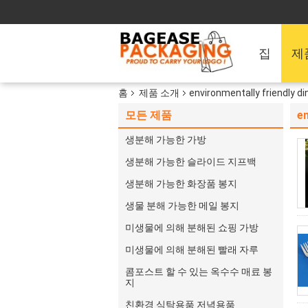
집
제
홈
제품 소개
environmentally friendly d
모든 제품
en
생분해 가능한 가방
생분해 가능한 슬라이드 지프백
생분해 가능한 화장품 봉지
생물 분해 가능한 메일 봉지
미생물에 의해 분해된 쇼핑 가방
미생물에 의해 분해된 빨래 자루
콤포스트 할 수 있는 옥수수 매료 봉
지
친환경 식탁용품 저녁용품