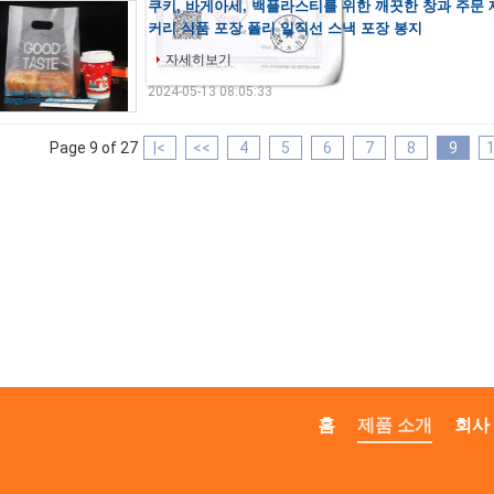
쿠키, 바게아세, 백플라스티를 위한 깨끗한 창과 주문
커리 식품 포장 폴리 일직선 스낵 포장 봉지
자세히보기
2024-05-13 08:05:33
Page 9 of 27
|<
<<
4
5
6
7
8
9
홈
제품 소개
회사