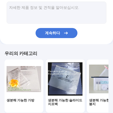
미생물에 의해 분해된 빨래 자루
콤포스트 할 수 있는 옥수수 매료 봉지
친환경 식탁용품 저녁용품
계속하다
식품 포장 공급
산업용 포장품
우리의 카테고리
정원 용품 용품
재사용 가능한 지속 가능한 가방
의학적이 소비재의
자동차용 소모품
생분해 가능한 가방
생분해 가능한 슬라이드
생분해 가능한 
크래프트 가방 종이 상자
지프백
봉지