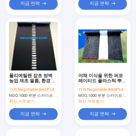
지금 연락
지금 연락
폴리에틸렌 잡초 방벽
야채 이식을 위한 퍼포
농업 제초 필름, 환경 보
레이티드 플라스틱 뿌리
호 농업 재배 커버 / 제
덮개 필름용도, 펀치 구
가격:
Negotiable BAGPLASTICS@YAHOO.COM
가격:
Negotiable BAGPLASTICS@YAHOO.COM
초 필름 팩
멍 농림부 뿌리 덮개 다
MOQ:
1000 부분 스카이프 : 마이데아르닐
MOQ:
1000 부분 스카이프 : 마이데아르닐
공 필름 팩과 영화
최신 가격 받기
최신 가격 받기
지금 연락
지금 연락