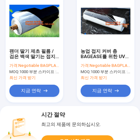
팬더 딸기 제초 필름 /
농업 접지 커버 층
검은 백색 딸기는 접지
BAGEASE를 위한 UV
커버를 촬영합니다, UV
저항하는 검은 백색 페
가격:
Negotiable BAGPLASTICS@YAHOO.COM
가격:
Negotiable BAGPLASTICS@YAHOO.COM
반대자가 하얀 PE / 폴
이 / 폴리에틸렌 / 폴리
MOQ:
1000 부분 스카이프 : 마이데아르닐
MOQ:
1000 부분 스카이프 : 마이데아르닐
리에틸렌 / 폴리를 검게
사려깊은 플라스틱 뿌리
합니다 반사적인
덮개 영화
최신 가격 받기
최신 가격 받기
지금 연락
지금 연락
시간 절약
최고의 제품에 문의하십시오.