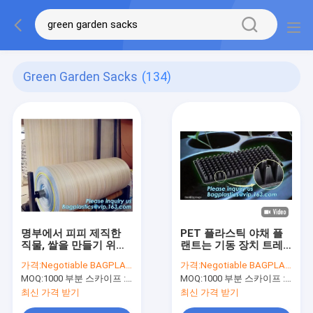
Green Garden Sacks
(134)
명부에서 피피 제직한
PET 플라스틱 야채 플
직물, 쌀을 만들기 위한
랜트는 기동 장치 트레
처녀 신재료 / 하얀 우븐
이를 시드링 묘종판 트
가격:
Negotiable BAGPLASTICS@YAHOO.COM
가격:
Negotiable BAGPLASTICS@YAHOO.COM
백 롤 / PP 우븐 자루직
레이 보육 학교 플러그
MOQ:
1000 부분 스카이프 : 마이데아르닐
MOQ:
1000 부분 스카이프 : 마이데아르닐
물, 비료,
Tray,128 홀을 성장시
킵니다, 온실이 성장합
최신 가격 받기
최신 가격 받기
니다