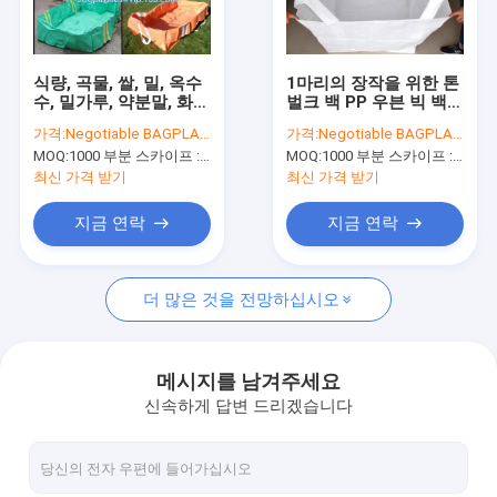
공장 여행
품질 관리
식량, 곡물, 쌀, 밀, 옥수
1마리의 장작을 위한 톤
수, 밀가루, 약분말, 화학
벌크 백 PP 우븐 빅 백,
연락주세요
적 파우더, 이산화 티타
플라스틱 FIBC 용기, 거
가격:
Negotiable BAGPLASTICS@YAHOO.COM
가격:
Negotiable BAGPLASTICS@YAHOO.COM
늄, 시멘트, 퍼티분, 미네
대하 불룩해진다는 것을
MOQ:
1000 부분 스카이프 : 마이데아르닐
MOQ:
1000 부분 스카이프 : 마이데아르닐
랄
큰 내구성 플라스틱 PP
인용문을 요구하세요
우븐 FIBC
최신 가격 받기
최신 가격 받기
지금 연락
지금 연락
생분해 가능한 가방
더 많은 것을 전망하십시오
생분해 가능한 슬라이드 지프백
생분해 가능한 화장품 봉지
메시지를 남겨주세요
신속하게 답변 드리겠습니다
생물 분해 가능한 메일 봉지
미생물에 의해 분해된 쇼핑 가방