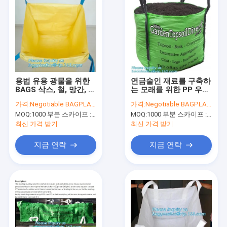
용법 유용 광물을 위한
연금술인 재료를 구축하
BAGS 삭스, 철, 망간, 구
는 모래를 위한 PP 우븐
리, 기타 등등 파우더, 수
큰 벌크 시멘트 패키징
가격:
Negotiable BAGPLASTICS@YAHOO.COM
가격:
Negotiable BAGPLASTICS@YAHOO.COM
용한 벌크 물품 수송 포
쌀 거대한 가방 가마니,
MOQ:
1000 부분 스카이프 : 마이데아르닐
MOQ:
1000 부분 스카이프 : 마이데아르닐
장
PP 거대한 bag/ 빅 백 /
톤 가방
최신 가격 받기
최신 가격 받기
지금 연락
지금 연락
집
제품
우리에 대하여