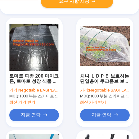
요구 사항 제공
토마토 파종 200 마이크
처녀 ＬＤＰＥ 보호하는
론, 토마토 성장 식물 토
단일층이 쿠크움브 보육
마토 영화, 영화 커버이
학교 온실
가격:
Negotiable BAGPLASTICS@YAHOO.COM
가격:
Negotiable BAGPLASTICS@YAHOO.COM
동안 폴리에틸렌 상업적
covers,100%를 뿌리는
MOQ:
1000 부분 스카이프 : 마이데아르닐
MOQ:
1000 부분 스카이프 : 마이데아르닐
터널 온실 필름
높은 광 투과율 솔라 콘
트롤
최신 가격 받기
최신 가격 받기
지금 연락
지금 연락