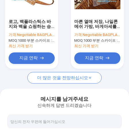
공장 여행
품질 관리
로고, 백플라스틱스 바
마른 열매 저장, 나일론
지와 백을 쇼핑하는 승
메쉬 가방, 바게아세를
연락주세요
진 인쇄된 운반 타이벡
위한 라셸 가방을 드로
가격:
Negotiable BAGPLASTICS@YAHOO.COM
가격:
Negotiable BAGPLASTICS@YAHOO.COM
쇼핑 가방 대량 판매 /
스트링 중국 공장 프로
MOQ:
1000 부분 스카이프 : 마이데아르닐
MOQ:
1000 부분 스카이프 : 마이데아르닐
인쇄할 수 있는 재사용
모셔널 흰색 코튼 나일
인용문을 요구하세요
할 수 있다면
론 메쉬
최신 가격 받기
최신 가격 받기
지금 연락
지금 연락
생분해 가능한 가방
더 많은 것을 전망하십시오
생분해 가능한 슬라이드 지프백
생분해 가능한 화장품 봉지
메시지를 남겨주세요
신속하게 답변 드리겠습니다
생물 분해 가능한 메일 봉지
미생물에 의해 분해된 쇼핑 가방