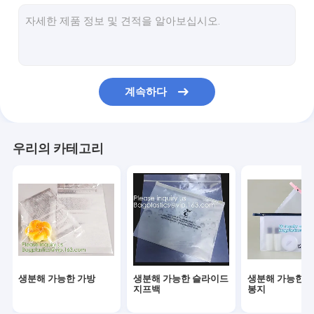
미생물에 의해 분해된 빨래 자루
콤포스트 할 수 있는 옥수수 매료 봉지
친환경 식탁용품 저녁용품
계속하다
식품 포장 공급
산업용 포장품
우리의 카테고리
정원 용품 용품
재사용 가능한 지속 가능한 가방
의학적이 소비재의
자동차용 소모품
생분해 가능한 가방
생분해 가능한 슬라이드
생분해 가능한 
크래프트 가방 종이 상자
지프백
봉지