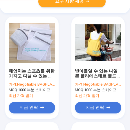
요구 사항 제공
헤엄치는 스포츠를 위한
받아들일 수 있는 나일
가지고 다닐 수 있는 메
론 폴리에스테르 폴드형
쉬 축구 농구 가방 배낭,
쇼핑 가방, 공장도 가격
가격:
Negotiable BAGPLASTICS@YAHOO.COM
가격:
Negotiable BAGPLASTICS@YAHOO.COM
Eco 우호적 맞춘 명백한
폴드형 폴리에스테르 운
MOQ:
1000 부분 스카이프 : 마이데아르닐
MOQ:
1000 부분 스카이프 : 마이데아르닐
졸라매는 끈 메쉬 배낭
반 eco 우호적 쇼핑 양
의 울음 소리를 출력하
최신 가격 받기
최신 가격 받기
기
지금 연락
지금 연락