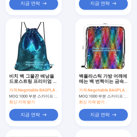
지금 연락
지금 연락
비치 백 그물끈 배낭을
백플라스틱 가방 어깨에
드로스트링 프리미엄 메
메는 백 번쩍이는 금속
쉬 비치 백이 십대 소녀
조각 배낭을 빛나게 하
가격:
Negotiable BAGPLASTICS@YAHOO.COM
가격:
Negotiable BAGPLASTICS@YAHOO.COM
백플라스틱스를 위한 마
여 번쩍이는 금속 조각
MOQ:
1000 부분 스카이프 : 마이데아르닐
MOQ:
1000 부분 스카이프 : 마이데아르닐
술 학교 배낭을 빛나게
배낭 후부 팩, 반짝거림
합니다
졸라매는 끈 배낭 블링
최신 가격 받기
최신 가격 받기
을 빛나게 하기
지금 연락
지금 연락