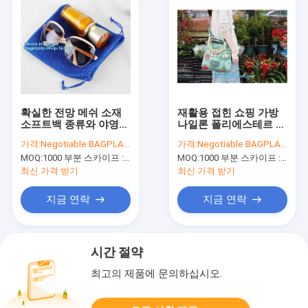
확실한 전망 메쉬 소재
재활용 접힌 쇼핑 가방
소프트백 종류와 야영
나일론 폴리에스테르 폴
하이킹 사용 스포츠 배
드형 슈퍼마켓 운반 쇼
가격:
Negotiable BAGPLASTICS@YAHOO.COM
가격:
Negotiable BAGPLASTICS@YAHOO.COM
낭, Soc을 위한 배낭을
핑 가방, 폴리에스테르
MOQ:
1000 부분 스카이프 : 마이데아르닐
MOQ:
1000 부분 스카이프 : 마이데아르닐
드로스트링 스포츠 메쉬
600d 어깨에 메는 백 /
백
새로운 yiw
최신 가격 받기
최신 가격 받기
지금 연락
지금 연락
시간 절약
최고의 제품에 문의하십시오.