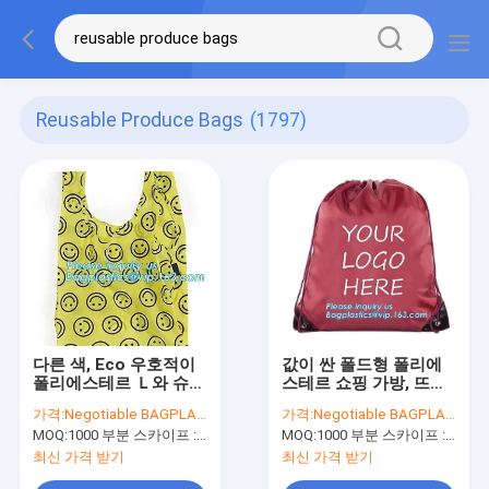
Reusable Produce Bags
(1797)
다른 색, Eco 우호적이
값이 싼 폴드형 폴리에
폴리에스테르 Ｌ와 슈퍼
스테르 쇼핑 가방, 뜨거
마켓 폴리에스테르 폴드
운 판매 최상품은 폴드
가격:
Negotiable BAGPLASTICS@YAHOO.COM
가격:
Negotiable BAGPLASTICS@YAHOO.COM
형 비직조 가방 직물 식
형 폴리에스테르 숍피를
MOQ:
1000 부분 스카이프 : 마이데아르닐
MOQ:
1000 부분 스카이프 : 마이데아르닐
료품 쇼핑 가방
폴딩시키는 재사용할 수
있는 프로모셔널을 맞추
최신 가격 받기
최신 가격 받기
어줍니다