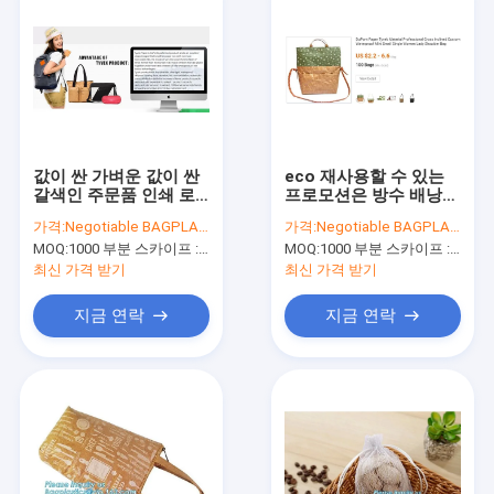
값이 싼 가벼운 값이 싼
eco 재사용할 수 있는
갈색인 주문품 인쇄 로
프로모션은 방수 배낭
고 방수막 타이벡 신문
화장용 더 시원한 점심
가격:
Negotiable BAGPLASTICS@YAHOO.COM
가격:
Negotiable BAGPLASTICS@YAHOO.COM
운반 쇼핑 백이코 재사
메일 손 점심 운반 쇼핑
MOQ:
1000 부분 스카이프 : 마이데아르닐
MOQ:
1000 부분 스카이프 : 마이데아르닐
용할 수 있는 프로모션
종이 타이벡 백플라스트
지프
를 제공합니다
최신 가격 받기
최신 가격 받기
지금 연락
지금 연락
집
제품
우리에 대하여