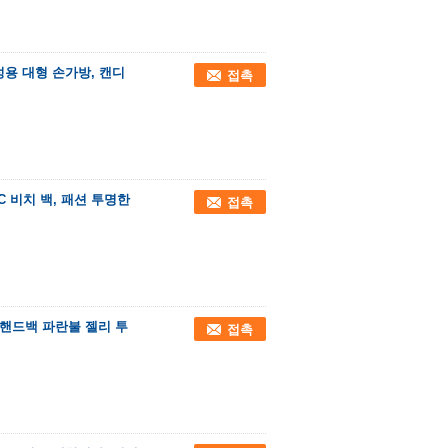
성용 대형 손가방, 캔디
접촉
C 비치 백, 패션 투명한
접촉
윗 핸드백 파란불 젤리 투
접촉