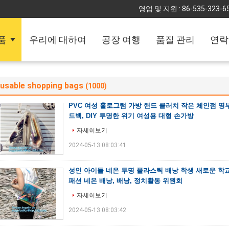
영업 및 지원 :
86-535-323-6
품
우리에 대하여
공장 여행
품질 관리
연락
eusable shopping bags
(1000)
PVC 여성 홀로그램 가방 핸드 클러치 작은 체인점 영
드백, DIY 투명한 위기 여성용 대형 손가방
자세히보기
2024-05-13 08:03:41
성인 아이들 네온 투명 플라스틱 배낭 학생 새로운 학
패션 네온 배낭, 배낭, 정치활동 위원회
자세히보기
2024-05-13 08:03:42