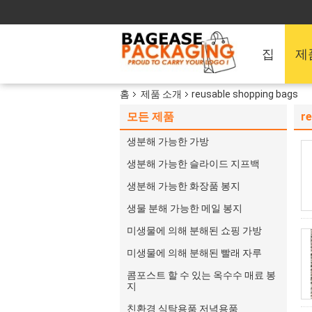
집
제
홈
제품 소개
reusable shopping bags
모든 제품
r
생분해 가능한 가방
생분해 가능한 슬라이드 지프백
생분해 가능한 화장품 봉지
생물 분해 가능한 메일 봉지
미생물에 의해 분해된 쇼핑 가방
미생물에 의해 분해된 빨래 자루
콤포스트 할 수 있는 옥수수 매료 봉
지
친환경 식탁용품 저녁용품