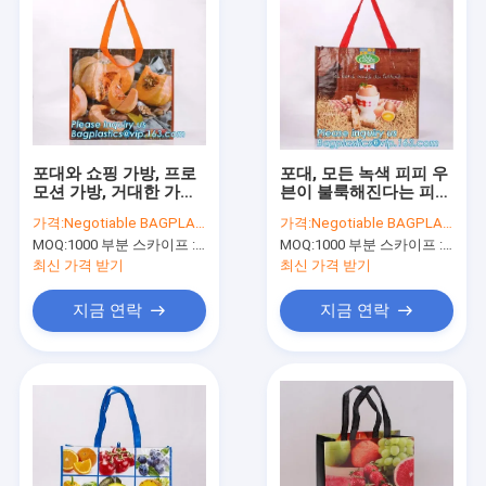
포대와 쇼핑 가방, 프로
포대, 모든 녹색 피피 우
모션 가방, 거대한 가방,
븐이 불룩해진다는 피피
패션 가방과 여성용 대
가방 견해, 피피 우븐 쇼
가격:
Negotiable BAGPLASTICS@YAHOO.COM
가격:
Negotiable BAGPLASTICS@YAHOO.COM
형 손가방, 녹색 피피 포
핑 가방, 비 포대, 피피
MOQ:
1000 부분 스카이프 : 마이데아르닐
MOQ:
1000 부분 스카이프 : 마이데아르닐
대, 피피 우븐 쇼핑
가방, 승진 선물 가방, 숍
피
최신 가격 받기
최신 가격 받기
지금 연락
지금 연락
집
제품
우리에 대하여