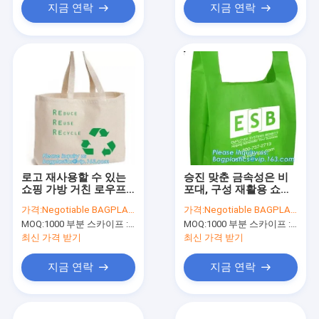
지금 연락
지금 연락
로고 재사용할 수 있는
승진 맞춘 금속성은 비
쇼핑 가방 거친 로우프
포대, 구성 재활용 쇼핑
핸들 면 캔버스 운반
가방, eco 우호적 비 포
가격:
Negotiable BAGPLASTICS@YAHOO.COM
가격:
Negotiable BAGPLASTICS@YAHOO.COM
대, pak, 피크그를 적층
MOQ:
1000 부분 스카이프 : 마이데아르닐
MOQ:
1000 부분 스카이프 : 마이데아르닐
했습니다
최신 가격 받기
최신 가격 받기
지금 연락
지금 연락