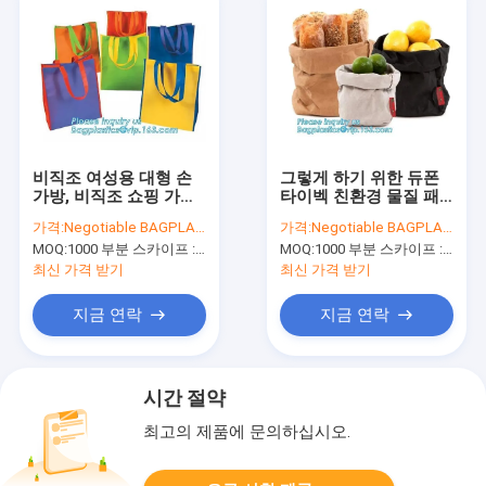
비직조 여성용 대형 손
그렇게 하기 위한 듀폰
가방, 비직조 쇼핑 가방,
타이벡 친환경 물질 패
부직지 백, 재활용 쇼핑
션 타이벡 포장 봉지 폴
가격:
Negotiable BAGPLASTICS@YAHOO.COM
가격:
Negotiable BAGPLASTICS@YAHOO.COM
가방, 선물 가방, 로프
드형 쇼핑 가방 재활용
MOQ:
1000 부분 스카이프 : 마이데아르닐
MOQ:
1000 부분 스카이프 : 마이데아르닐
백, 보석 백
쇼핑 가방, 패션 타이벡
최신 가격 받기
최신 가격 받기
지금 연락
지금 연락
시간 절약
최고의 제품에 문의하십시오.