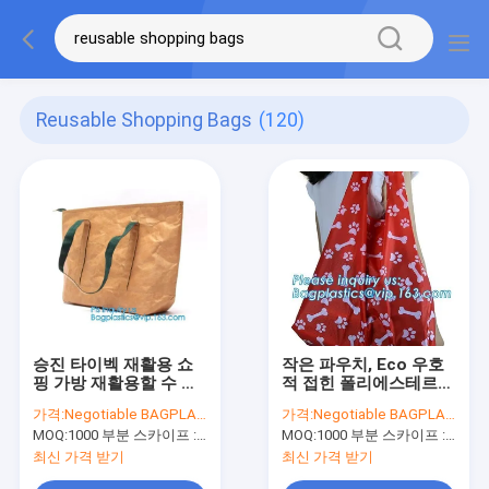
Reusable Shopping Bags
(120)
승진 타이벡 재활용 쇼
작은 파우치, Eco 우호
핑 가방 재활용할 수 있
적 접힌 폴리에스테르
는 검은 오래가는 여행
폴드형 재사용할 수 있
가격:
Negotiable BAGPLASTICS@YAHOO.COM
가격:
Negotiable BAGPLASTICS@YAHOO.COM
여성용 대형 손가방, 통
는 시와 재활용 쇼핑 가
MOQ:
1000 부분 스카이프 : 마이데아르닐
MOQ:
1000 부분 스카이프 : 마이데아르닐
기성 드오폰트 타이벡
방을 폴딩시키는 190T
종이 쇼핑
폴리에스테르 동물
최신 가격 받기
최신 가격 받기