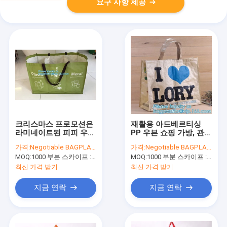
요구 사항 제공
크리스마스 프로모션은
재활용 아드베르티싱
라미네이트된 피피 우븐
PP 우븐 쇼핑 가방, 관습
쇼핑 가방, 주문 제작된
은 쇼핑 PP 포대 프로모
가격:
Negotiable BAGPLASTICS@YAHOO.COM
가격:
Negotiable BAGPLASTICS@YAHOO.COM
로고 라미네이트된 피피
셔널 여성용 대형 손가
MOQ:
1000 부분 스카이프 : 마이데아르닐
MOQ:
1000 부분 스카이프 : 마이데아르닐
우븐 쇼핑 가방, 바게아
방, 백플라스틱스 팩을
세를 특화했습니다
적층했습니다
최신 가격 받기
최신 가격 받기
지금 연락
지금 연락