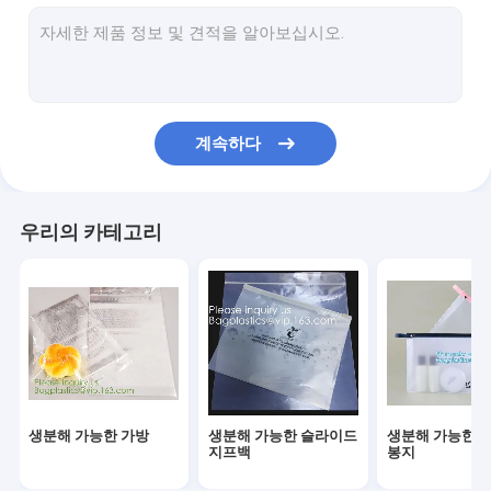
미생물에 의해 분해된 빨래 자루
콤포스트 할 수 있는 옥수수 매료 봉지
친환경 식탁용품 저녁용품
계속하다
식품 포장 공급
산업용 포장품
우리의 카테고리
정원 용품 용품
재사용 가능한 지속 가능한 가방
의학적이 소비재의
자동차용 소모품
생분해 가능한 가방
생분해 가능한 슬라이드
생분해 가능한 
크래프트 가방 종이 상자
지프백
봉지