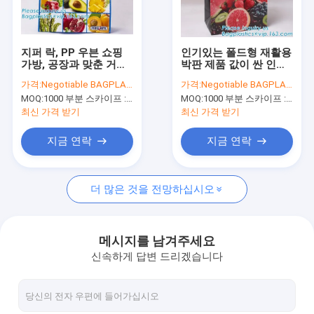
공장 여행
품질 관리
지퍼 락, PP 우븐 쇼핑
인기있는 폴드형 재활용
가방, 공장과 맞춘 거대
박판 제품 값이 싼 인쇄
연락주세요
한 수하물 PP 포대는 값
운반 PP 우븐 쇼핑 가방,
가격:
Negotiable BAGPLASTICS@YAHOO.COM
가격:
Negotiable BAGPLASTICS@YAHOO.COM
이 싼 라미네이트된 피
중국 값이 싼 커스텀 로
MOQ:
1000 부분 스카이프 : 마이데아르닐
MOQ:
1000 부분 스카이프 : 마이데아르닐
피 우븐 판매점을 특화
고 피피 우븐 재활용 숍
인용문을 요구하세요
했습니다
피
최신 가격 받기
최신 가격 받기
지금 연락
지금 연락
생분해 가능한 가방
더 많은 것을 전망하십시오
생분해 가능한 슬라이드 지프백
생분해 가능한 화장품 봉지
메시지를 남겨주세요
신속하게 답변 드리겠습니다
생물 분해 가능한 메일 봉지
미생물에 의해 분해된 쇼핑 가방