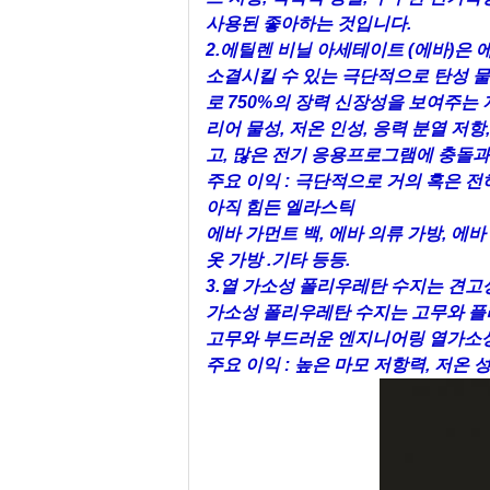
사용된 좋아하는 것입니다.
2.에틸렌 비닐 아세테이트 (에바)은
소결시킬 수 있는 극단적으로 탄성 물질
로 750%의 장력 신장성을 보여주는
리어 물성, 저온 인성, 응력 분열 저
고, 많은 전기 응용프로그램에 충돌과
주요 이익 : 극단적으로 거의 혹은 
아직 힘든 엘라스틱
에바 가먼트 백, 에바 의류 가방, 에바
옷 가방 .기타 등등.
3.열 가소성 폴리우레탄 수지는 견고
가소성 폴리우레탄 수지는 고무와 플
고무와 부드러운 엔지니어링 열가소성
주요 이익 : 높은 마모 저항력, 저온 