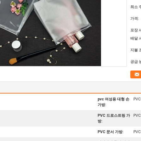
최소 
가격:
포장 
배달 
지불 
공급 
pvc 여성용 대형 손
PV
가방:
PVC 드로스트링 가
PV
방:
PVC 문서 가방:
PV