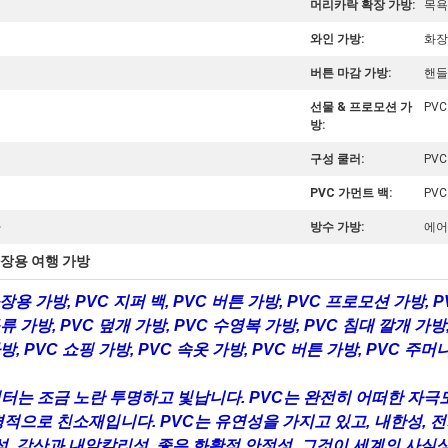
머리카락 확장 가방:
목욕
와인 가방:
화장
버튼 마감 가방:
핸들
선물 & 프로모션 가
PV
방:
구성 쿨러:
PV
PVC 가먼트 백:
PV
자
방수 가방:
에어
장용 여행 가방
화장용 가방, PVC 지퍼 백, PVC 버튼 가방, PVC 프로모션 가방, P
구류 가방, PVC 덮개 가방, PVC 수영복 가방, PVC 침대 깔개 가방
방, PVC 쇼핑 가방, PVC 속옷 가방, PVC 버튼 가방, PVC 주머니
캐릭터는 조금 노란 투명하고 빛납니다. PVC는 완전히 어떠한 자극도
적으로 친소재입니다. PVC는 유연성을 가지고 있고, 내한성, 전기
특성, 강산과 내알칼리성, 좋은 화확적 안정성, 그것이 세계의 사실