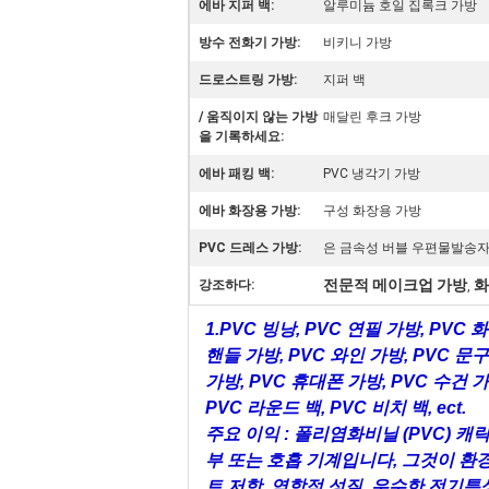
에바 지퍼 백:
알루미늄 호일 집록크 가방
방수 전화기 가방:
비키니 가방
드로스트링 가방:
지퍼 백
/ 움직이지 않는 가방
매달린 후크 가방
을 기록하세요:
에바 패킹 백:
PVC 냉각기 가방
에바 화장용 가방:
구성 화장용 가방
PVC 드레스 가방:
은 금속성 버블 우편물발송
전문적 메이크업 가방
화
강조하다:
,
1.PVC 빙낭, PVC 연필 가방, PVC 
핸들 가방, PVC 와인 가방, PVC 문
가방, PVC 휴대폰 가방, PVC 수건 가
PVC 라운드 백, PVC 비치 백, ect.
주요 이익 : 폴리염화비닐 (PVC) 
부 또는 호흡 기계입니다, 그것이 환경
트 저항, 역학적 성질, 우수한 전기