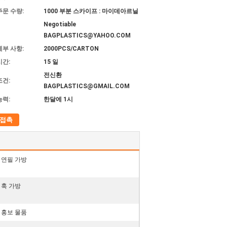
주문 수량:
1000 부분 스카이프 : 마이데아르닐
Negotiable
BAGPLASTICS@YAHOO.COM
세부 사항:
2000PCS/CARTON
시간:
15 일
전신환
조건:
BAGPLASTICS@GMAIL.COM
능력:
한달에 1시
접촉
C 연필 가방
C 훅 가방
C 홍보 물품