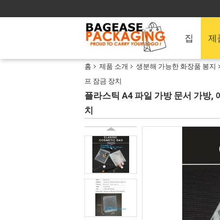
집
제
홈
제품 소개
생분해 가능한 화장품 봉지
프 잠금 장치
플라스틱 A4 파일 가방 문서 가방,
치