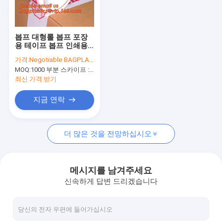
공장 여행
품질 관리
봅프 대형롤 봅프 포장
용 테이프 봅프 인쇄용
연락주세요
테이프 봅프 색 테이프
가격:
Negotiable BAGPLASTICS@YAHOO.COM
최고 명백한 포장용 테
MOQ:
1000 부분 스카이프 : 마이데아르닐
이프, BAGEASE
인용문을 요구하세요
BAGPLASTICS 팩
최신 가격 받기
지금 연락
생분해 가능한 가방
더 많은 것을 전망하십시오
생분해 가능한 슬라이드 지프백
생분해 가능한 화장품 봉지
메시지를 남겨주세요
신속하게 답변 드리겠습니다
생물 분해 가능한 메일 봉지
미생물에 의해 분해된 쇼핑 가방