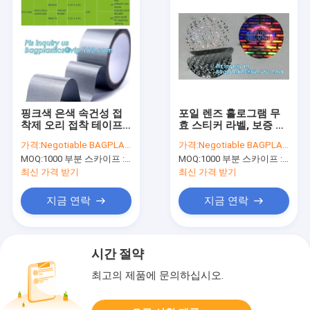
핑크색 은색 속건성 접
포일 렌즈 홀로그램 무
착제 오리 접착 테이프,
효 스티커 라벨, 보증 밀
고강도 접착제 파이프가
봉 스티커 보안 무효 스
가격:
Negotiable BAGPLASTICS@YAHOO.COM
가격:
Negotiable BAGPLASTICS@YAHOO.COM
금속, 충돌 가프아 덕트
티커 라벨 탬퍼 증명 스
MOQ:
1000 부분 스카이프 : 마이데아르닐
MOQ:
1000 부분 스카이프 : 마이데아르닐
베 줄자를 위한 접착 테
티커 팩
이프를 감쌉니다
최신 가격 받기
최신 가격 받기
지금 연락
지금 연락
시간 절약
최고의 제품에 문의하십시오.