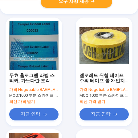
요구 사항 제공
무효 홀로그램 라벨 스
옐로레드 위험 테이프
티커, 가느다란 조각 탬
주의 테이프 롤 3-인치
퍼 분명한 보안 공백 레
비접착성 날카로운 빨간
가격:
Negotiable BAGPLASTICS@YAHOO.COM
가격:
Negotiable BAGPLASTICS@YAHOO.COM
이블, 점착성 달 암석 프
색 워닝테이프, 배리어
MOQ:
1000 부분 스카이프 : 마이데아르닐
MOQ:
1000 부분 스카이프 : 마이데아르닐
리 면 규모 라벨 롤 보
경고를 위한 주의 테이
프
최신 가격 받기
최신 가격 받기
지금 연락
지금 연락