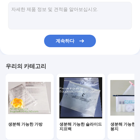
미생물에 의해 분해된 빨래 자루
콤포스트 할 수 있는 옥수수 매료 봉지
친환경 식탁용품 저녁용품
계속하다
식품 포장 공급
산업용 포장품
우리의 카테고리
정원 용품 용품
재사용 가능한 지속 가능한 가방
의학적이 소비재의
자동차용 소모품
생분해 가능한 가방
생분해 가능한 슬라이드
생분해 가능한 
크래프트 가방 종이 상자
지프백
봉지