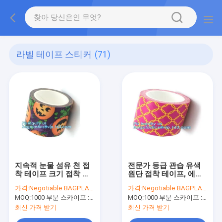
라벨 테이프 스티커
(71)
지속적 눈물 섬유 천 접
전문가 등급 관습 유색
착 테이프 크기 접착 테
원단 접착 테이프, 에어
이프 색깔 베 줄자, 값이
컨 덕트 포장 테이프, 카
가격:
Negotiable BAGPLASTICS@YAHOO.COM
가격:
Negotiable BAGPLASTICS@YAHOO.COM
싼 빛깔 맞춘 인쇄된 접
모우프를 추적하는 생체
MOQ:
1000 부분 스카이프 : 마이데아르닐
MOQ:
1000 부분 스카이프 : 마이데아르닐
착 테이프 바게아세 패
공학 직물 스티커
키그
최신 가격 받기
최신 가격 받기