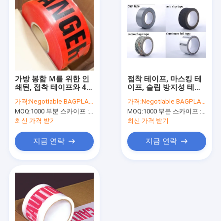
가방 봉합 Ｍ를 위한 인
접착 테이프, 마스킹 테
쇄된, 접착 테이프와 48
이프, 슬립 방지성 테이
밀리미터 45 밀리미터
프, 위장 테이프, 알루미
가격:
Negotiable BAGPLASTICS@YAHOO.COM
가격:
Negotiable BAGPLASTICS@YAHOO.COM
50 밀리미터 폭 40 마이
늄 호일 테이프, OEM 봅
MOQ:
1000 부분 스카이프 : 마이데아르닐
MOQ:
1000 부분 스카이프 : 마이데아르닐
크 45 마이크 2 밀리리
프 / 오프 포장, 폴리에
터 54 마이크론 두께 봅
틸렌 접착 탭
최신 가격 받기
최신 가격 받기
프 포장용 테이프
지금 연락
지금 연락
집
제품
우리에 대하여