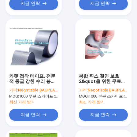
지금 연락
지금 연락
카펫 접착 테이프, 전문
봉합 픽스 절연 보호
적 등급 강한 수리 봉합
2&quot을 위한 무료샘
이 배관공사 은 PVC 접
플 과중한 업무 산업적
가격:
Negotiable BAGPLASTICS@YAHOO.COM
가격:
Negotiable BAGPLASTICS@YAHOO.COM
착 테이프 48MM Ｘ
속건성 접착제 직물 접
MOQ:
1000 부분 스카이프 : 마이데아르닐
MOQ:
1000 부분 스카이프 : 마이데아르닐
30M 백플라스틱스에 참
착 테이프 ;*60Y 바게아
여합니다
세
최신 가격 받기
최신 가격 받기
지금 연락
지금 연락