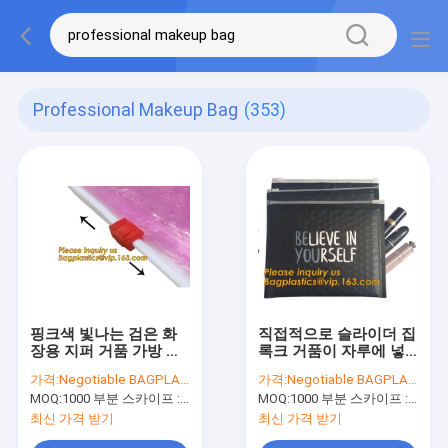
Professional Makeup Bag
(353)
핑크색 빛나는 검은 화
직접적으로 슬라이더 집
장용 지퍼 거품 가방 슬
록크 거품이 자루에 넣
라이더는 팁을 패드를
은 큰 할인 맞춘 인쇄된
가격:
Negotiable BAGPLASTICS@YAHOO.COM
가격:
Negotiable BAGPLASTICS@YAHOO.COM
댔고 슬라이더 거품 가
기포 에어백, 공장이 지
MOQ:
1000 부분 스카이프 : 마이데아르닐
MOQ:
1000 부분 스카이프 : 마이데아르닐
방을 특화했습니다,
퍼 백 크라프트지 거품
OEM 공장이 쿠스로 값
마를 버블링시킵니다
최신 가격 받기
최신 가격 받기
을 매깁니다