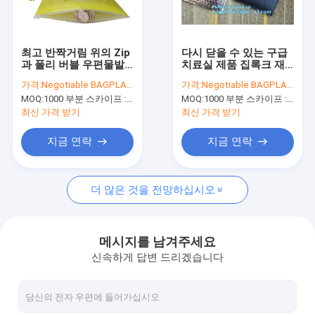
공장 여행
품질 관리
최고 반짝거림 위의 Zip
다시 닫을 수 있는 구급
과 폴리 버블 우편물발
치료실 제품 집록크 재
연락주세요
송자는 집록크 버블 팁
활용 Pe 발포 포장 지퍼
가격:
Negotiable BAGPLASTICS@YAHOO.COM
가격:
Negotiable BAGPLASTICS@YAHOO.COM
슬리를 싸 가방, 금속성
핑크색 백, 슬라이더 지
MOQ:
1000 부분 스카이프 : 마이데아르닐
MOQ:
1000 부분 스카이프 : 마이데아르닐
광택이 나는 핑크색 화
퍼 실, 집록크 금속성 버
인용문을 요구하세요
장품을 구성합니다
블 비
최신 가격 받기
최신 가격 받기
지금 연락
지금 연락
생분해 가능한 가방
더 많은 것을 전망하십시오
생분해 가능한 슬라이드 지프백
생분해 가능한 화장품 봉지
메시지를 남겨주세요
신속하게 답변 드리겠습니다
생물 분해 가능한 메일 봉지
미생물에 의해 분해된 쇼핑 가방