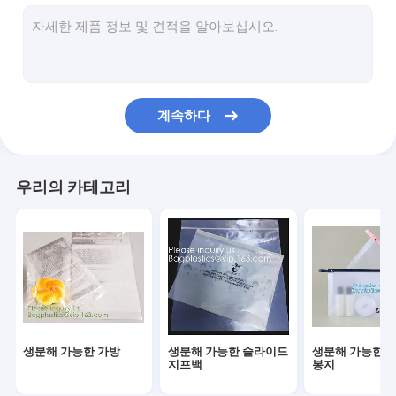
미생물에 의해 분해된 빨래 자루
콤포스트 할 수 있는 옥수수 매료 봉지
친환경 식탁용품 저녁용품
계속하다
식품 포장 공급
산업용 포장품
우리의 카테고리
정원 용품 용품
재사용 가능한 지속 가능한 가방
의학적이 소비재의
자동차용 소모품
생분해 가능한 가방
생분해 가능한 슬라이드
생분해 가능한 
크래프트 가방 종이 상자
지프백
봉지