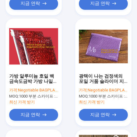
지금 연락
지금 연락
가방 알루미늄 호일 백
광택이 나는 검정색의
금속도금박 가방 나일론
포일 거품 슬라이더 지
진공 백을 보호한 관습
퍼 락 가방, 열기는 팔레
가격:
Negotiable BAGPLASTICS@YAHOO.COM
가격:
Negotiable BAGPLASTICS@YAHOO.COM
집록크 지퍼 버블 가방 /
트 커버 PE 거품 호일 단
MOQ:
1000 부분 스카이프 : 마이데아르닐
MOQ:
1000 부분 스카이프 : 마이데아르닐
버블 슬라이더 백
열재 XPE 거품 포일 Ins
를 격리했습니다
최신 가격 받기
최신 가격 받기
지금 연락
지금 연락