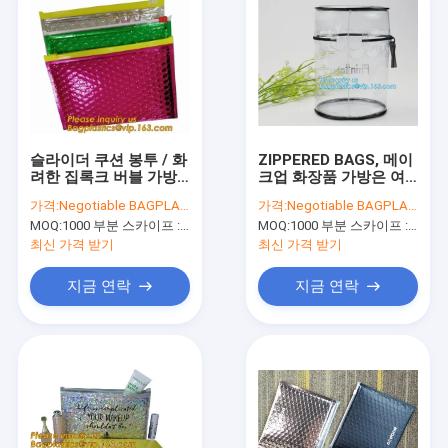
슬라이더 쿠션 봉투 / 화
ZIPPERED BAGS, 메이
려한 집록크 버블 가방,
크업 화장품 가방은 여
지퍼 버블 가방 우편 요
인 화장 Tr를 위한 화장
가격:
Negotiable BAGPLASTICS@YAHOO.COM
가격:
Negotiable BAGPLASTICS@YAHOO.COM
금이 안티 스태틱 패키
용 수영복 해변의 모래
MOQ:
1000 부분 스카이프 : 마이데아르닐
MOQ:
1000 부분 스카이프 : 마이데아르닐
징 열기 인술라티오를
사장 명백한 실린더
패키징합니다
PVC 가방인 가방을 여
최신 가격 받기
최신 가격 받기
행합니다
지금 연락
지금 연락
집
제품
우리에 대하여