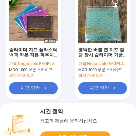
슬라이더 지프 플라스틱
명백한 버블 랩 지프 잠
백과 작은 작은 파우치
금 장치 슬라이더 거품
집록크 가방은 레이저
가방, XPE 거품 호일 단
가격:
Negotiable BAGPLASTICS@YAHOO.COM
가격:
Negotiable BAGPLASTICS@YAHOO.COM
필름 / 주문 설계 바게아
열재 EPE 거품 포일 인
MOQ:
1000 부분 스카이프 : 마이데아르닐
MOQ:
1000 부분 스카이프 : 마이데아르닐
세와 버블 우편물발송자
수알티온 직조천 포일
를 지퍼로 엽니다
인슐레티
최신 가격 받기
최신 가격 받기
지금 연락
지금 연락
시간 절약
최고의 제품에 문의하십시오.