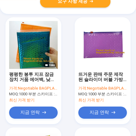
요구 사항 제공
평평한 봉투 지프 잠금
뜨거운 판매 주문 제작
장치 거품 에어백, 낮은
된 슬라이더 버블 가방,
가격 가장 인기있는 거
다시 닫을 수 있는 버블
가격:
Negotiable BAGPLASTICS@YAHOO.COM
가격:
Negotiable BAGPLASTICS@YAHOO.COM
품 슬라이더 백, 플라스
지프 잠금 장치가 가방,
MOQ:
1000 부분 스카이프 : 마이데아르닐
MOQ:
1000 부분 스카이프 : 마이데아르닐
틱 PE 물질 우편물발송
단열재 패킹 백 열식 3D
자 슬라이더 공기 집로
박스오피스 Li를 패키징
최신 가격 받기
최신 가격 받기
합니다
지금 연락
지금 연락