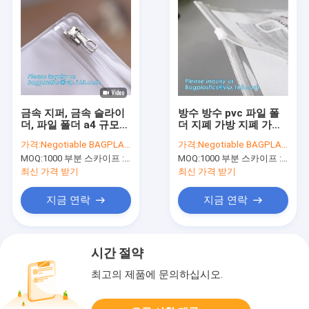
금속 지퍼, 금속 슬라이
방수 방수 pvc 파일 폴
더, 파일 폴더 a4 규모
더 지폐 가방 지폐 가방
PVC 메쉬 문서 가방은
문서 가방 A4, 메쉬 PVC
가격:
Negotiable BAGPLASTICS@YAHOO.COM
가격:
Negotiable BAGPLASTICS@YAHOO.COM
지퍼 화장품 사무 공급
방수 즈리프 안에 있는
MOQ:
1000 부분 스카이프 : 마이데아르닐
MOQ:
1000 부분 스카이프 : 마이데아르닐
으로 팩을 여행합니다
문구류
최신 가격 받기
최신 가격 받기
지금 연락
지금 연락
시간 절약
최고의 제품에 문의하십시오.