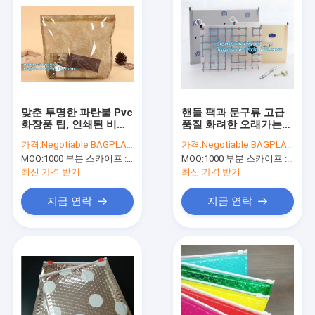
맞춘 투명한 파란불 Pvc
핸들 팩과 문구류 고급
화장품 팁, 인쇄된 비닐
품질 화려한 오래가는
여행 화장품 가방 지퍼
지퍼 문서 가방 a4 투명
가격:
Negotiable BAGPLASTICS@YAHOO.COM
가격:
Negotiable BAGPLASTICS@YAHOO.COM
PVC 팁 가방, 집록크 팁
플라스틱 pvc 문구류 파
MOQ:
1000 부분 스카이프 : 마이데아르닐
MOQ:
1000 부분 스카이프 : 마이데아르닐
과 함께 로
일 가방
최신 가격 받기
최신 가격 받기
지금 연락
지금 연락
집
제품
우리에 대하여