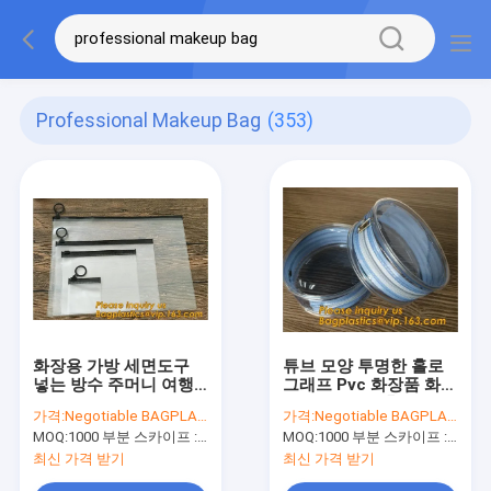
Professional Makeup Bag
(353)
화장용 가방 세면도구
튜브 모양 투명한 홀로
넣는 방수 주머니 여행
그래프 Pvc 화장품 화장
액세서리 방수 항공사
용 가방, 맞춘 홀로그래
가격:
Negotiable BAGPLASTICS@YAHOO.COM
가격:
Negotiable BAGPLASTICS@YAHOO.COM
명백한 장비 창시자 가
프 빛나는 PVC 메이크
MOQ:
1000 부분 스카이프 : 마이데아르닐
MOQ:
1000 부분 스카이프 : 마이데아르닐
방, 메이크업 여행 창시
업 팁 화장품 저장
자 화장품
최신 가격 받기
최신 가격 받기