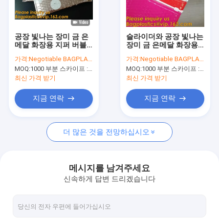
공장 여행
품질 관리
공장 빛나는 장미 금 은
슬라이더와 공장 빛나는
메달 화장용 지퍼 버블
장미 금 은메달 화장용
연락주세요
가방 셀프 접착제 플라
지퍼 버블 가방 핑크색
가격:
Negotiable BAGPLASTICS@YAHOO.COM
가격:
Negotiable BAGPLASTICS@YAHOO.COM
스틱 Pe 물질 우편물발
버블 가방이 핑크색 지
MOQ:
1000 부분 스카이프 : 마이데아르닐
MOQ:
1000 부분 스카이프 : 마이데아르닐
송자 지프 잠금 장치 쿠
퍼 락 PE 가방을 패드를
인용문을 요구하세요
션 봉투,
댔습니다
최신 가격 받기
최신 가격 받기
지금 연락
지금 연락
생분해 가능한 가방
더 많은 것을 전망하십시오
생분해 가능한 슬라이드 지프백
생분해 가능한 화장품 봉지
메시지를 남겨주세요
신속하게 답변 드리겠습니다
생물 분해 가능한 메일 봉지
미생물에 의해 분해된 쇼핑 가방