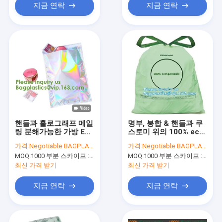
지금 연락
지금 연락
핸들과 홀로그래프 메일
명부, 봉합 & 핸들과 쿠
링 분해가능한 가방 Eco
스토미 위의 100% eco
폴리 우편물발송자가 봉
우호적 직접적 제조 공
가격:
Negotiable BAGPLASTICS@YAHOO.COM
가격:
Negotiable BAGPLASTICS@YAHOO.COM
투 Eco 우호적 폴리 우
장 퇴비화 가능 쓰레기
MOQ:
1000 부분 스카이프 : 마이데아르닐
MOQ:
1000 부분 스카이프 : 마이데아르닐
편물발송자 가방을 수송
가방을 드로스트링
합니다
최신 가격 받기
최신 가격 받기
지금 연락
지금 연락