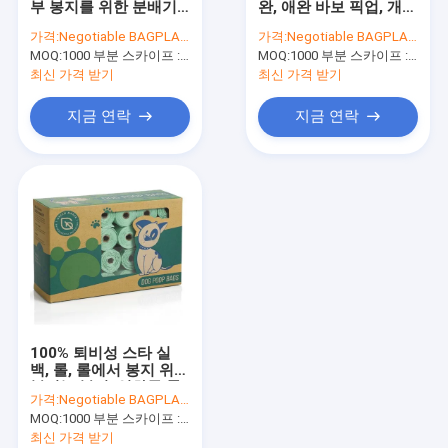
부 봉지를 위한 분배기,
완, 애완 바보 픽업, 개를
미생물에 의해 분해된 빨래 자루
분배기, 애완 세정 용품,
위한 쓰레기백, 미생물
가격:
Negotiable BAGPLASTICS@YAHOO.COM
가격:
Negotiable BAGPLASTICS@YAHOO.COM
미생물에 의해 분해된
에 의해 분해된 PE 개똥
MOQ:
콤포스트 할 수 있는 옥수수 매료 봉지
1000 부분 스카이프 : 마이데아르닐
MOQ:
1000 부분 스카이프 : 마이데아르닐
개 파상나무결과 개똥
펫 폐기물 봉지
봉지
최신 가격 받기
최신 가격 받기
친환경 식탁용품 저녁용품
지금 연락
지금 연락
식품 포장 공급
산업용 포장품
정원 용품 용품
재사용 가능한 지속 가능한 가방
의학적이 소비재의
100% 퇴비성 스타 실
자동차용 소모품
백, 롤, 롤에서 봉지 위의
봉지는 봉지, 영화를 롤,
가격:
Negotiable BAGPLASTICS@YAHOO.COM
티셔츠 플라스틱 쇼핑
크래프트 가방 종이 상자
MOQ:
1000 부분 스카이프 : 마이데아르닐
가방에서 생산합니다
최신 가격 받기