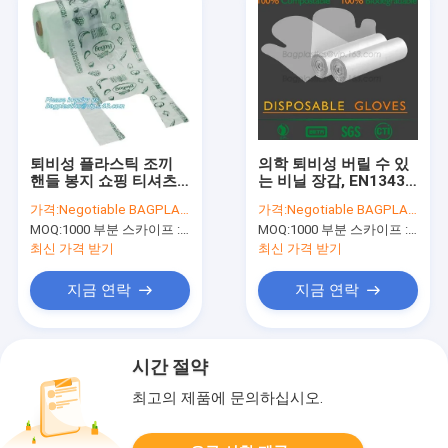
퇴비성 플라스틱 조끼
의학 퇴비성 버릴 수 있
핸들 봉지 쇼핑 티셔츠
는 비닐 장갑, EN13432
가방, 미생물에 의해 분
BPI OK 비료 자택
가격:
Negotiable BAGPLASTICS@YAHOO.COM
가격:
Negotiable BAGPLASTICS@YAHOO.COM
해된 옥수수 녹말 eco
ASTM D6400 값이 싼
MOQ:
1000 부분 스카이프 : 마이데아르닐
MOQ:
1000 부분 스카이프 : 마이데아르닐
우호적 음식물 쓰레기
공장 OEM 미생물에 의
봉지
해 분해된 직경
최신 가격 받기
최신 가격 받기
지금 연락
지금 연락
시간 절약
최고의 제품에 문의하십시오.