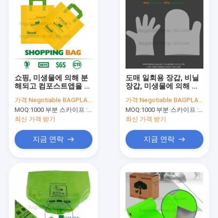
쇼핑, 미생물에 의해 분
도매 일회용 장갑, 비닐
해되고 컴포스트앱을 위
장갑, 미생물에 의해 분
한 맞춘 자체 로고 미생
해된 글러브, 퇴비성 글
가격:
Negotiable BAGPLASTICS@YAHOO.COM
가격:
Negotiable BAGPLASTICS@YAHOO.COM
물에 의해 분해된 Eco
러브, 전기 글러브, 옥수
MOQ:
1000 부분 스카이프 : 마이데아르닐
MOQ:
1000 부분 스카이프 : 마이데아르닐
우호적 옥수수 전분 퇴
수 전분 글러브
비성 플라스틱 백
최신 가격 받기
최신 가격 받기
지금 연락
지금 연락
집
제품
우리에 대하여