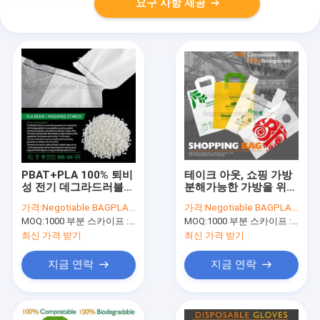
요구 사항 제공
PBAT+PLA 100% 퇴비
테이크 아웃, 쇼핑 가방
성 전기 데그라드러블
분해가능한 가방을 위한
조끼 쇼핑 가방, 항공사
100% 미생물에 의해 분
가격:
Negotiable BAGPLASTICS@YAHOO.COM
가격:
Negotiable BAGPLASTICS@YAHOO.COM
들 작은 퇴비성 100% 옥
해된 퇴비성 식료품 쇼
MOQ:
1000 부분 스카이프 : 마이데아르닐
MOQ:
1000 부분 스카이프 : 마이데아르닐
소의 생 분해성 플라스
핑 가방 티셔츠 가방은
틱 Ba
코르로부터 제조되었습
최신 가격 받기
최신 가격 받기
니다
지금 연락
지금 연락