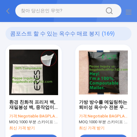
콤포스트 할 수 있는 옥수수 매료 봉지
(169)
환경 친화적 프리저 백,
가방 방수를 메일링하는
재밀봉성 백, 중작업이,
퇴비성 옥수수 전분 우
미생물에 의해 분해되,
편남 미생물에 의해 분
가격:
Negotiable BAGPLASTICS@YAHOO.COM
가격:
Negotiable BAGPLASTICS@YAHOO.COM
재활용, 슬라이더 밀봉,
해된 Eco 봉투 포스탈은
MOQ:
1000 부분 스카이프 : 마이데아르닐
MOQ:
1000 부분 스카이프 : 마이데아르닐
지퍼 락
특사 가방을 자체 봉합
합니다
최신 가격 받기
최신 가격 받기