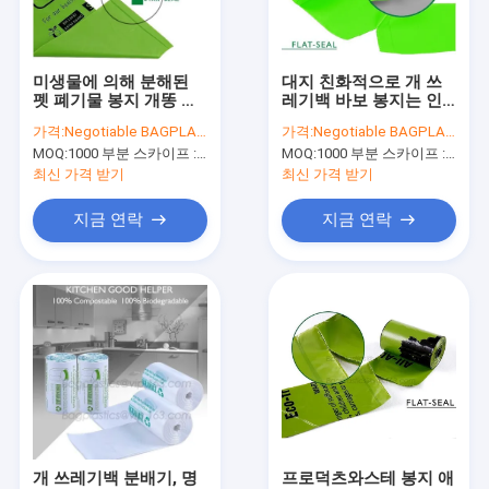
공장 여행
품질 관리
미생물에 의해 분해된
대지 친화적으로 개 쓰
펫 폐기물 봉지 개똥 봉
레기백 바보 봉지는 인
연락주세요
지, 공장 직접적 고급 품
쇄된 도매 미생물에 의
가격:
Negotiable BAGPLASTICS@YAHOO.COM
가격:
Negotiable BAGPLASTICS@YAHOO.COM
질 생 분해성 플라스틱
해 분해된 애완 개똥 봉
MOQ:
1000 부분 스카이프 : 마이데아르닐
MOQ:
1000 부분 스카이프 : 마이데아르닐
개똥 펫 폐기물 봉지
지를 맞추어줍니다
인용문을 요구하세요
최신 가격 받기
최신 가격 받기
지금 연락
지금 연락
생분해 가능한 가방
생분해 가능한 슬라이드 지프백
생분해 가능한 화장품 봉지
생물 분해 가능한 메일 봉지
미생물에 의해 분해된 쇼핑 가방
개 쓰레기백 분배기, 명
프로덕츠와스테 봉지 애